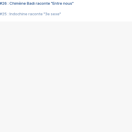
#26 : Chimène Badi raconte "Entre nous"
#25 : Indochine raconte "3e sexe"
#24 : Zaho raconte "C'est chelou"
#23 : Patrick Bruel raconte "Au café des délices"
#22 : Kyo raconte "Le chemin"
#21 : Nolwenn Leroy raconte "Cassé"
#20 : Patrick Hernandez raconte "Born to be alive"
#19 : Lorie raconte "Près de moi"
#18 : Michael Jones raconte "A nos actes manqués" (avec Jean-Jacque
#17 : Khaled raconte "Aïcha"
#16 : Corneille raconte "Parce qu'on vient de loin"
#15 : Indochine raconte "L'aventurier"
14 : Lorie raconte "Sur un air latino"