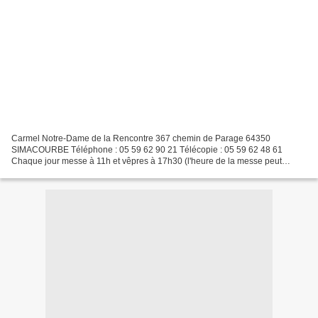
Carmel Notre-Dame de la Rencontre 367 chemin de Parage 64350
SIMACOURBE Téléphone : 05 59 62 90 21 Télécopie : 05 59 62 48 61
Chaque jour messe à 11h et vêpres à 17h30 (l'heure de la messe peut
parfois varier en fonction de la disponibilité du prêtre)...